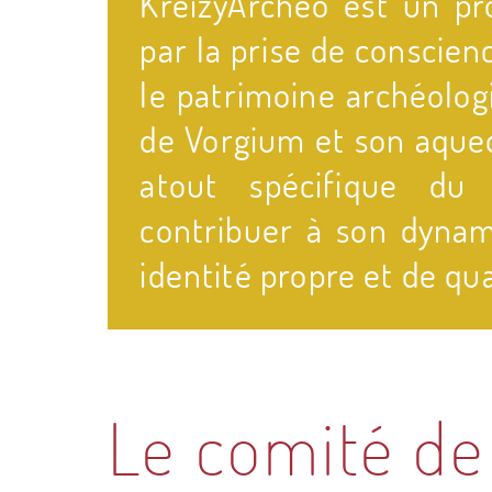
KreizyArchéo est un p
u
par la prise de conscie
g
le patrimoine archéolo
de Vorgium et son aque
d
atout spécifique du
u
contribuer à son dynam
identité propre et de qua
a
l
Le comité de 
d