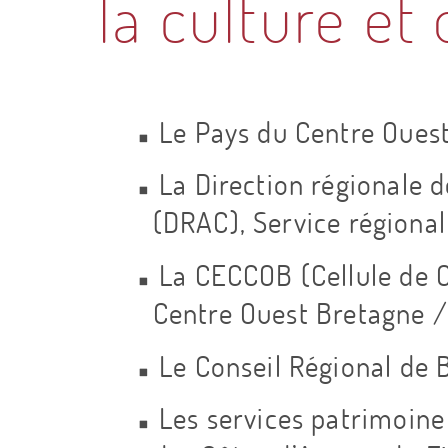
la culture et
o
g
Le Pays du Centre Oues
i
La Direction régionale d
e
(DRAC), Service régional
d
La CECCOB (Cellule de C
Centre Ouest Bretagne /
u
Le Conseil Régional de 
C
Les services patrimoine