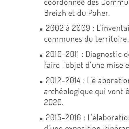
d
coordonnée des Commu
Breizh et du Poher.
e
2002 à 2009 : L’inventa
s
communes du territoire
.
2010-2011 : Diagnostic d
u
faire l’objet d’une mise 
i
2012-2014 : L’élaborati
archéologique qui vont êt
v
2020.
i
2015-2016 : L’élaboration
d’une exposition itinéra