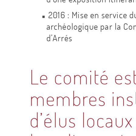
A
2016 : Mise en service 
r
archéologique par la 
d’Arrés
c
h
Le comité es
é
membres inst
o
d’élus locaux
l