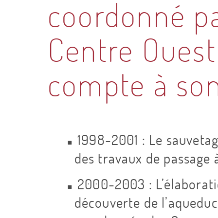
u
coordonné pa
c
Centre Ouest
o
compte à son 
m
i
1998-2001 : Le sauvetag
t
des travaux de passage à
2000-2003 : L’élaboratio
é
découverte de l’aqueduc