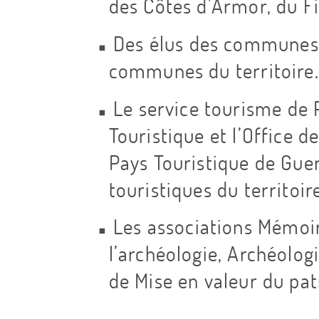
e
des Côtes d’Armor, du Fi
Des élus des communes
n
communes du territoire.
t
Le service tourisme de
Touristique et l’Office 
r
Pays Touristique de Gue
e
touristiques du territoir
Les associations Mémoir
O
l’archéologie, Archéolog
u
de Mise en valeur du pat