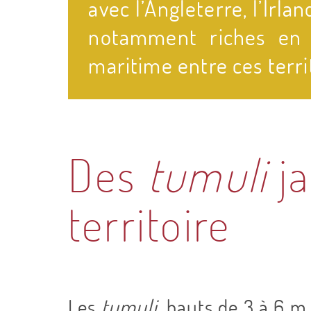
avec l’Angleterre, l’Irl
notamment riches en c
maritime entre ces terri
Des
tumuli
j
territoire
Les
tumuli
, hauts de 3 à 6 m